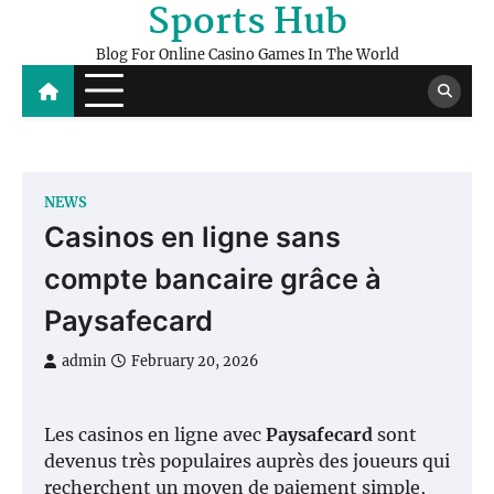
Sports Hub
Skip
to
Blog For Online Casino Games In The World
content
NEWS
Casinos en ligne sans
compte bancaire grâce à
Paysafecard
admin
February 20, 2026
Les casinos en ligne avec
Paysafecard
sont
devenus très populaires auprès des joueurs qui
recherchent un moyen de paiement simple,