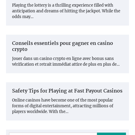
Playing the lottery is a thrilling experience filled with
anticipation and dreams of hitting the jackpot. While the
odds may…
Conseils essentiels pour gagner en casino
crypto
Jouer dans un casino crypto en ligne avec bonus sans
vérification et retrait immédiat attire de plus en plus de…
Safety Tips for Playing at Fast Payout Casinos
Online casinos have become one of the most popular
forms of digital entertainment, attracting millions of
players worldwide. With the…