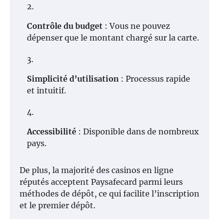
Contrôle du budget
: Vous ne pouvez
dépenser que le montant chargé sur la carte.
Simplicité d’utilisation
: Processus rapide
et intuitif.
Accessibilité
: Disponible dans de nombreux
pays.
De plus, la majorité des casinos en ligne
réputés acceptent Paysafecard parmi leurs
méthodes de dépôt, ce qui facilite l’inscription
et le premier dépôt.