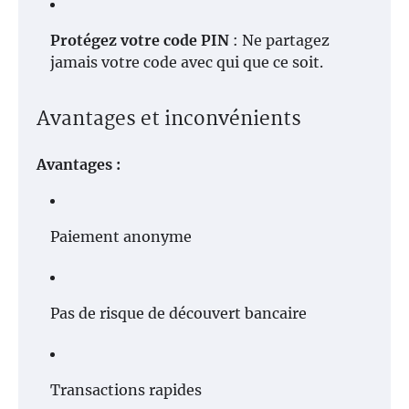
Protégez votre code PIN
: Ne partagez
jamais votre code avec qui que ce soit.
Avantages et inconvénients
Avantages :
Paiement anonyme
Pas de risque de découvert bancaire
Transactions rapides