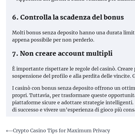
6. Controlla la scadenza del bonus
Molti bonus senza deposito hanno una durata limitata
appena possibile per non perderlo.
7. Non creare account multipli
È importante rispettare le regole del casinò. Creare
sospensione del profilo e alla perdita delle vincite
I casinò con bonus senza deposito offrono un ottimo
propri. Tuttavia, per trasformare queste opportunità
piattaforme sicure e adottare strategie intelligenti
di successo e vivere un’esperienza di gioco più cons
Post
⟵
Crypto Casino Tips for Maximum Privacy