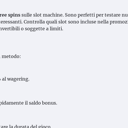
ree spins
sulle slot machine. Sono perfetti per testare nu
nteressanti. Controlla quali slot sono incluse nella promo
nvertibili o soggette a limiti.
on metodo:
 al wagering.
pidamente il saldo bonus.
are la durata del gioco.