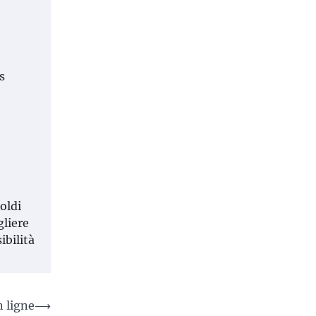
s
oldi
gliere
ibilità
n ligne
⟶