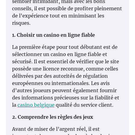
sembler intimidant, mais avec les bons
conseils, il est possible de profiter pleinement
de l’expérience tout en minimisant les
risques.
1. Choisir un casino en ligne fiable
La première étape pour tout débutant est de
sélectionner un casino en ligne fiable et
sécurisé. Il est essentiel de vérifier que le site
possède une licence reconnue, comme celles
délivrées par des autorités de régulation
européennes ou internationales. Les avis
d’autres joueurs peuvent également fournir
des informations précieuses sur la fiabilité et
la
casino belgique
qualité du service client.
2. Comprendre les règles des jeux
Avant de miser de l’argent réel, il est