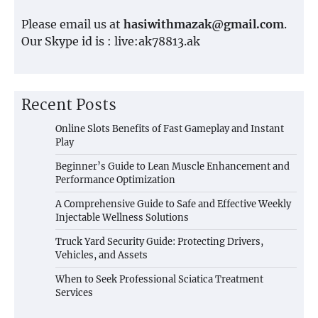
Please email us at
hasiwithmazak@gmail.com
.
Our Skype id is : live:ak78813.ak
Recent Posts
Online Slots Benefits of Fast Gameplay and Instant
Play
Beginner’s Guide to Lean Muscle Enhancement and
Performance Optimization
A Comprehensive Guide to Safe and Effective Weekly
Injectable Wellness Solutions
Truck Yard Security Guide: Protecting Drivers,
Vehicles, and Assets
When to Seek Professional Sciatica Treatment
Services