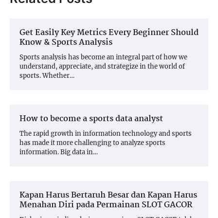
Get Easily Key Metrics Every Beginner Should
Know & Sports Analysis
Sports analysis has become an integral part of how we
understand, appreciate, and strategize in the world of
sports. Whether…
How to become a sports data analyst
The rapid growth in information technology and sports
has made it more challenging to analyze sports
information. Big data in…
Kapan Harus Bertaruh Besar dan Kapan Harus
Menahan Diri pada Permainan SLOT GACOR