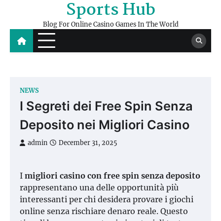
Sports Hub
Skip
to
Blog For Online Casino Games In The World
content
NEWS
I Segreti dei Free Spin Senza
Deposito nei Migliori Casino
admin
December 31, 2025
I
migliori casino con free spin senza deposito
rappresentano una delle opportunità più
interessanti per chi desidera provare i giochi
online senza rischiare denaro reale. Questo