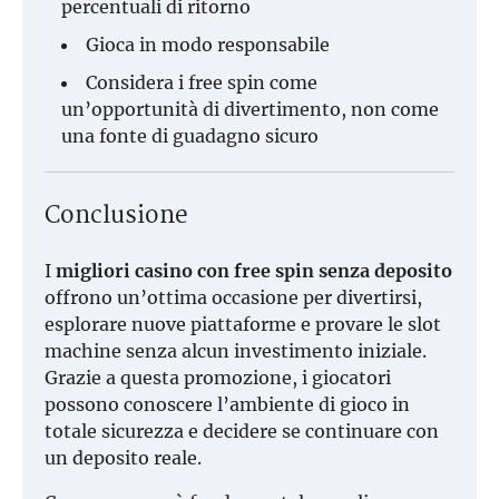
percentuali di ritorno
Gioca in modo responsabile
Considera i free spin come
un’opportunità di divertimento, non come
una fonte di guadagno sicuro
Conclusione
I
migliori casino con free spin senza deposito
offrono un’ottima occasione per divertirsi,
esplorare nuove piattaforme e provare le slot
machine senza alcun investimento iniziale.
Grazie a questa promozione, i giocatori
possono conoscere l’ambiente di gioco in
totale sicurezza e decidere se continuare con
un deposito reale.