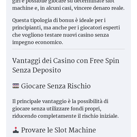
giri è possibile giocare su determinate slot
machine e, in alcuni casi, vincere denaro reale.
Questa tipologia di bonus è ideale per i
principianti, ma anche per i giocatori esperti
che vogliono testare nuovi casino senza
impegno economico.
Vantaggi dei Casino con Free Spin
Senza Deposito
Giocare Senza Rischio
Il principale vantaggio è la possibilità di
giocare senza utilizzare fondi propri,
riducendo completamente il rischio iniziale.
Provare le Slot Machine