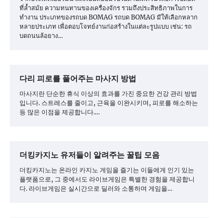
ที่ล้ำสมัย ความทนทานของเครื่องจักร รวมถึงประสิทธิภาพในการ
ทำงาน ประเภทของรถบด BOMAG รถบด BOMAG มีให้เลือกหลาก
หลายประเภท เพื่อตอบโจทย์งานก่อสร้างในแต่ละรูปแบบ เช่น: รถ
บดถนนล้อยาง…
다리 피로를 풀어주는 마사지 방법
마사지란 단순한 휴식 이상의 효과를 가진 중요한 건강 관리 방법
입니다. 스트레스를 줄이고, 근육을 이완시키며, 피로를 해소하는
등 많은 이점을 제공합니다.…
더킹카지노 유저들이 알려주는 꿀팁 모음
더킹카지노는 온라인 카지노 게임을 즐기는 이들에게 인기 있는
플랫폼으로, 그 중에서도 라이브게임은 특별한 경험을 제공합니
다. 라이브게임은 실시간으로 딜러와 소통하며 게임을…