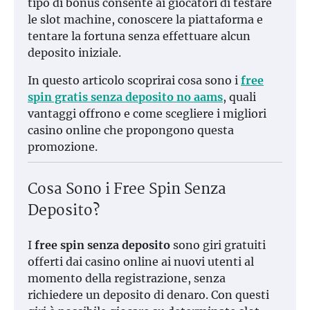
tipo di bonus consente ai giocatori di testare
le slot machine, conoscere la piattaforma e
tentare la fortuna senza effettuare alcun
deposito iniziale.
In questo articolo scoprirai cosa sono i
free
spin gratis senza deposito no aams
, quali
vantaggi offrono e come scegliere i migliori
casino online che propongono questa
promozione.
Cosa Sono i Free Spin Senza
Deposito?
I
free spin senza deposito
sono giri gratuiti
offerti dai casino online ai nuovi utenti al
momento della registrazione, senza
richiedere un deposito di denaro. Con questi