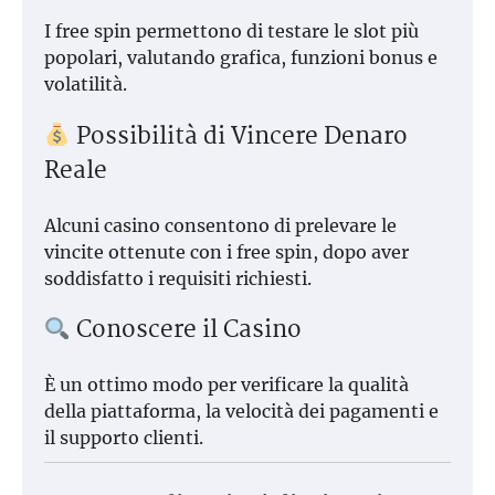
I free spin permettono di testare le slot più
popolari, valutando grafica, funzioni bonus e
volatilità.
Possibilità di Vincere Denaro
Reale
Alcuni casino consentono di prelevare le
vincite ottenute con i free spin, dopo aver
soddisfatto i requisiti richiesti.
Conoscere il Casino
È un ottimo modo per verificare la qualità
della piattaforma, la velocità dei pagamenti e
il supporto clienti.