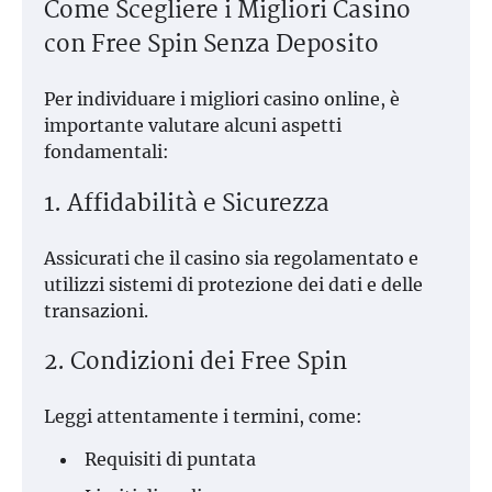
Come Scegliere i Migliori Casino
con Free Spin Senza Deposito
Per individuare i migliori casino online, è
importante valutare alcuni aspetti
fondamentali:
1. Affidabilità e Sicurezza
Assicurati che il casino sia regolamentato e
utilizzi sistemi di protezione dei dati e delle
transazioni.
2. Condizioni dei Free Spin
Leggi attentamente i termini, come:
Requisiti di puntata