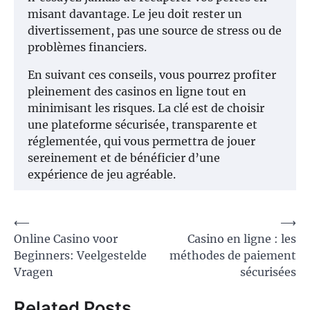
misant davantage. Le jeu doit rester un
divertissement, pas une source de stress ou de
problèmes financiers.
En suivant ces conseils, vous pourrez profiter
pleinement des casinos en ligne tout en
minimisant les risques. La clé est de choisir
une plateforme sécurisée, transparente et
réglementée, qui vous permettra de jouer
sereinement et de bénéficier d’une
expérience de jeu agréable.
Post
⟵
⟶
Online Casino voor
Casino en ligne : les
navigation
Beginners: Veelgestelde
méthodes de paiement
Vragen
sécurisées
Related Posts