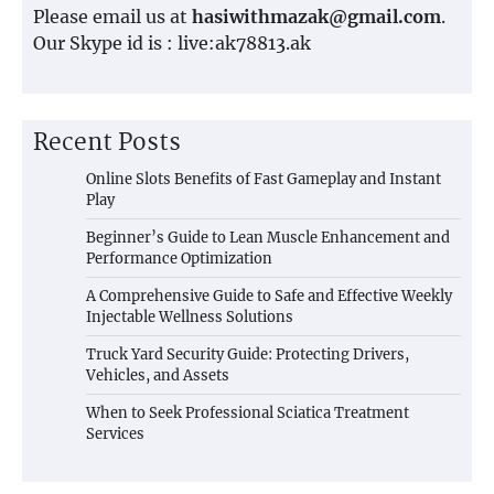
Please email us at
hasiwithmazak@gmail.com
.
Our Skype id is : live:ak78813.ak
Recent Posts
Online Slots Benefits of Fast Gameplay and Instant
Play
Beginner’s Guide to Lean Muscle Enhancement and
Performance Optimization
A Comprehensive Guide to Safe and Effective Weekly
Injectable Wellness Solutions
Truck Yard Security Guide: Protecting Drivers,
Vehicles, and Assets
When to Seek Professional Sciatica Treatment
Services