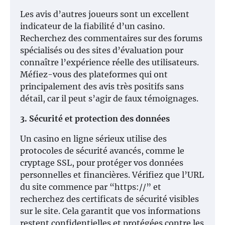
Les avis d’autres joueurs sont un excellent
indicateur de la fiabilité d’un casino.
Recherchez des commentaires sur des forums
spécialisés ou des sites d’évaluation pour
connaître l’expérience réelle des utilisateurs.
Méfiez-vous des plateformes qui ont
principalement des avis très positifs sans
détail, car il peut s’agir de faux témoignages.
3. Sécurité et protection des données
Un casino en ligne sérieux utilise des
protocoles de sécurité avancés, comme le
cryptage SSL, pour protéger vos données
personnelles et financières. Vérifiez que l’URL
du site commence par “https://” et
recherchez des certificats de sécurité visibles
sur le site. Cela garantit que vos informations
restent confidentielles et protégées contre les