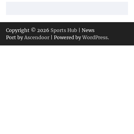
Copyright © 2026
Sports Hub
| News
Port by
Ascendoor
| Powered by
WordPress
.